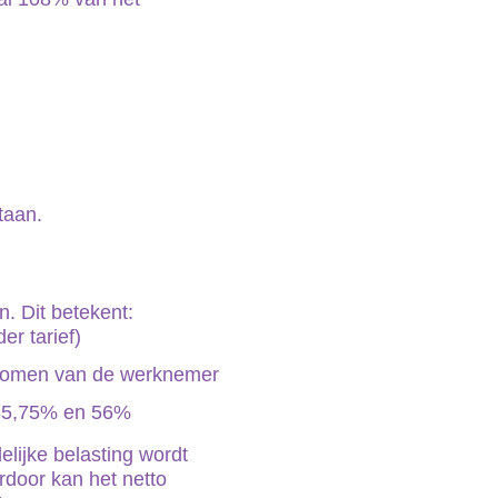
taan.
. Dit betekent:
er tarief)
inkomen van de werknemer
n 35,75% en 56%
delijke belasting wordt
rdoor kan het netto