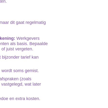
ten.
 maar dit gaat regelmatig
ekening:
Werkgevers
ten als basis. Bepaalde
f juist vergeten.
t bijzonder tarief kan
i wordt soms gemist.
afspraken (zoals
k vastgelegd, wat later
edoe en extra kosten.