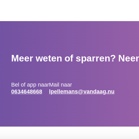
Meer weten of sparren? Nee
Bel of app naar
Mail naar
0634648668
lpellemans@vandaag.nu