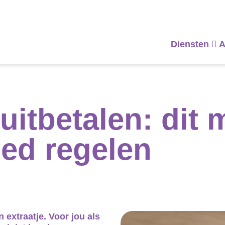
Diensten
A
uitbetalen: dit m
ed regelen
 extraatje. Voor jou als