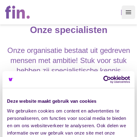
Vandaag
Op
Onze specialisten
Onze organisatie bestaat uit gedreven
mensen met ambitie! Stuk voor stuk
hebben zij specialistische kennis
binnen hun eigen expertisegebied. Hun
kennis en kunde zijn het hart van onze
organisatie. We investeren in elkaar
Deze website maakt gebruik van cookies
om continu een hoger niveau te
We gebruiken cookies om content en advertenties te
personaliseren, om functies voor social media te bieden
bereiken.
en om ons websiteverkeer te analyseren. Ook delen we
informatie over uw gebruik van onze site met onze