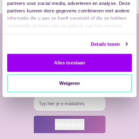
partners voor social media, adverteren en analyse. Deze
partners kunnen deze gegevens combineren met andere
informatie die u aan ze heeft verstrekt of die ze hebben
verzameld op basis van uw gebruik van hun services.
Vandaag
Details tonen
Alles toestaan
Wil je op de hoogte blijven van de nieuwste updates
en ontwikkelingen ? Schrijf je in voor onze
Weigeren
nieuwsbrief!
E-
mailadres
*